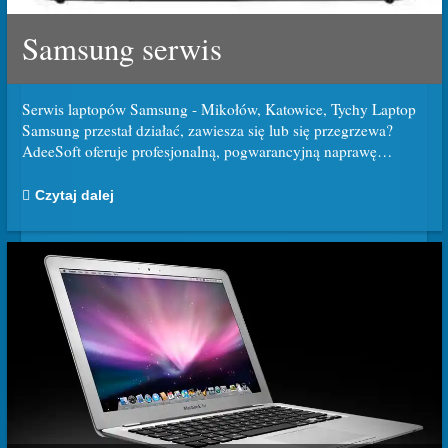
Samsung serwis
Serwis laptopów Samsung - Mikołów, Katowice, Tychy Laptop
Samsung przestał działać, zawiesza się lub się przegrzewa?
AdeeSoft oferuje profesjonalną, pogwarancyjną naprawę
…
Czytaj dalej