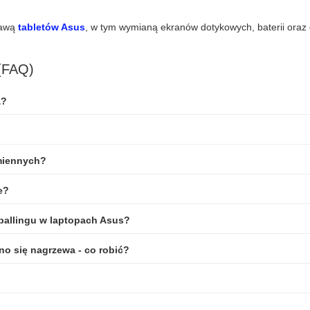
rawą
tabletów Asus
, w tym wymianą ekranów dotykowych, baterii oraz
 (FAQ)
a?
miennych?
e?
ballingu w laptopach Asus?
no się nagrzewa - co robić?