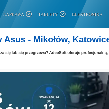
NAPRAWA
TABLETY
ELEKTRONIKA
 Asus - Mikołów, Katowic
sza się lub się przegrzewa? AdeeSoft oferuje profesjonaln