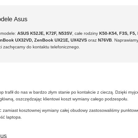
dele Asus
ą modele:
ASUS K52JE, K72F, N53SV
, całe rodziny
K50-K54, F3S, F5, 
nBook UX32VD, ZenBook UX21E, UX42VS
oraz
N76VB
. Naprawiamy
ości zachęcamy do kontaktu telefonicznego.
op trafił do nas w bardzo złym stanie po kontakcie z cieczą. Dzięki myj
główną, oszczędzając klientowi koszt wymiany całego podzespołu.
:
zamiast kosztownej wymiany całej obudowy zastosowaliśmy punktowe
ość laptopa.
sus