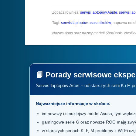
Zobacz również:
serwis laptopów Apple
,
serwis la
Tagi:
serwis laptopów asus mikołów
, naprawa note
Nazwa Asus oraz nazwy modeli (ZenBook, VivoBoo
📘 Porady serwisowe ekspe
Serwis laptopów Asus – od starszych serii K i F
Najważniejsze informacje w skrócie:
im nowszy i smuklejszy model Asusa, tym więks
gamingowe serie G oraz nowsze ROG mają zwykle 
w starszych seriach K, F, M problemy z Wi-Fi częś