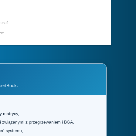
esoft.
nc.
pertBook.
y matrycy,
mi związanymi z przegrzewaniem i BGA,
wień systemu,