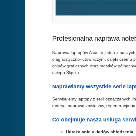
Profesjonalna naprawa not
Naprawa laptopów Asus to jedna z naszych 
diagnostyczno-lutowniczym, dzięki czemu
chipów graficznych oraz mostków północnyc
całego Śląska.
Naprawiamy wszystkie serie la
Serwisujemy laptopy z serii oznaczanych li
matryc, naprawa zawiasów, regeneracja bat
Co obejmuje nasza usługa serw
Udrażnianie układów chłodzenia: