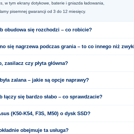
, w tym ekrany dotykowe, baterie i gniazda ładowania,
amy pisemnej gwarancji od 3 do 12 miesięcy.
ub obudowa się rozchodzi – co robicie?
no się nagrzewa podczas grania – to co innego niż zwy
o, zasilacz czy płyta główna?
była zalana – jakie są opcje naprawy?
ub łączy się bardzo słabo – co sprawdzacie?
Asus (K50-K54, F3S, M50) o dysk SSD?
dokładnie obejmuje ta usługa?