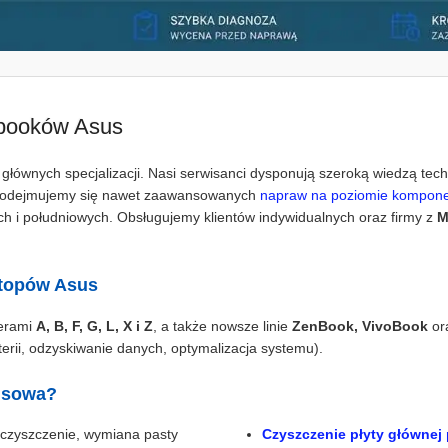
ebooków Asus
głównych specjalizacji. Nasi serwisanci dysponują szeroką wiedzą te
 podejmujemy się nawet zaawansowanych
napraw na poziomie kompone
h i południowych. Obsługujemy klientów indywidualnych oraz firmy z
M
ptopów Asus
terami
A, B, F, G, L, X i Z
, a także nowsze linie
ZenBook, VivoBook
or
erii, odzyskiwanie danych, optymalizacja systemu).
isowa?
czyszczenie, wymiana pasty
Czyszczenie płyty głównej 