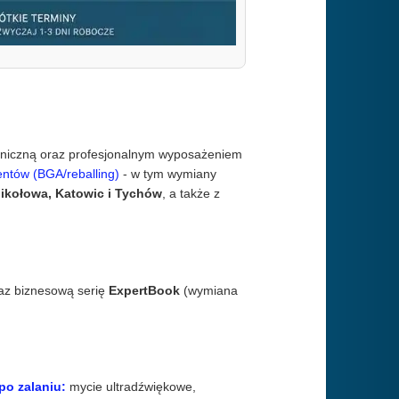
chniczną oraz profesjonalnym wyposażeniem
ntów (BGA/reballing)
- w tym wymiany
ikołowa, Katowic i Tychów
, a także z
az biznesową serię
ExpertBook
(wymiana
po zalaniu:
mycie ultradźwiękowe,