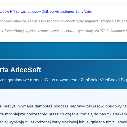
ptopów HP
,
serwis laptopów Dell
,
serwis laptopów Sony Vaio
.
booków katowice, serwis asus zenbook vivobook tychy, naprawa laptopa śląsk, ade
k, ExpertBook) są zastrzeżonymi znakami towarowymi firmy ASUSTeK Computer I
rta AdeeSoft
, przez gamingowe modele G, po nowoczesne ZenBook, VivoBook i Ex
zej precyzji wymaga demontaż podczas naprawy zawiasów, obudowy cz
mocniejsze podzespoły, przez co częściej trafiają do nas z usterka
ciej wynikają z uszkodzonej karty sieciowej lub jej gniazda niż z usta