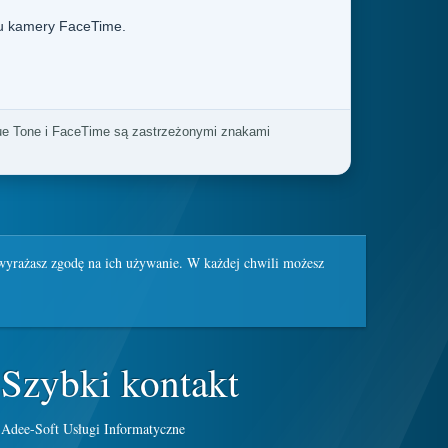
łu kamery FaceTime.
ue Tone i FaceTime są zastrzeżonymi znakami
wyrażasz zgodę na ich używanie. W każdej chwili możesz
Szybki kontakt
Adee-Soft Usługi Informatyczne