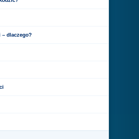
zkodzić?
i – dlaczego?
ci