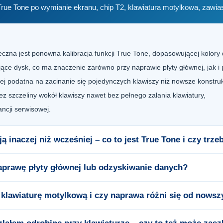
rue Tone po wymianie ekranu, chip T2, klawiatura motylkowa, zawia
zna jest ponowna kalibracja funkcji True Tone, dopasowującej kolory 
ące dysk, co ma znaczenie zarówno przy naprawie płyty głównej, jak i
iej podatna na zacinanie się pojedynczych klawiszy niż nowsze konstr
 szczeliny wokół klawiszy nawet bez pełnego zalania klawiatury,
cji serwisowej.
 inaczej niż wcześniej – co to jest True Tone i czy trz
 naprawę płyty głównej lub odzyskiwanie danych?
lawiaturę motylkową i czy naprawa różni się od nowsz