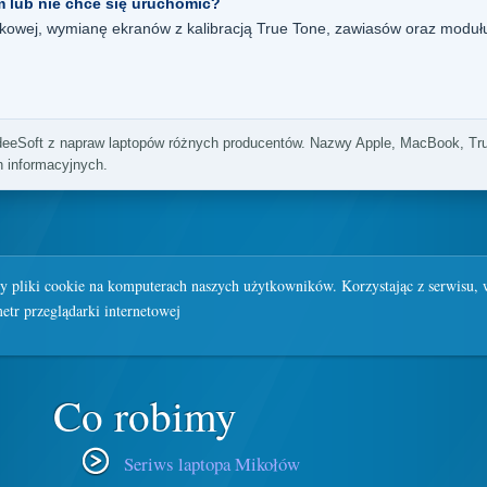
 lub nie chce się uruchomić?
kowej, wymianę ekranów z kalibracją True Tone, zawiasów oraz modu
deeSoft z napraw laptopów różnych producentów. Nazwy Apple, MacBook, Tr
h informacyjnych.
y pliki cookie na komputerach naszych użytkowników. Korzystając z serwisu, 
tr przeglądarki internetowej
Co robimy
Seriws laptopa Mikołów