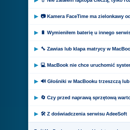
💧 Nie zalałem laptopa cieczą, tylko r
📷 Kamera FaceTime ma zielonkawy odc
🔋 Wymieniłem baterię u innego serwis
🔧 Zawias lub klapa matrycy w MacBook
💻 MacBook nie chce uruchomić syste
🔊 Głośniki w MacBooku trzeszczą lub
🔄 Czy przed naprawą sprzętową war
🛠 Z doświadczenia serwisu AdeeSoft