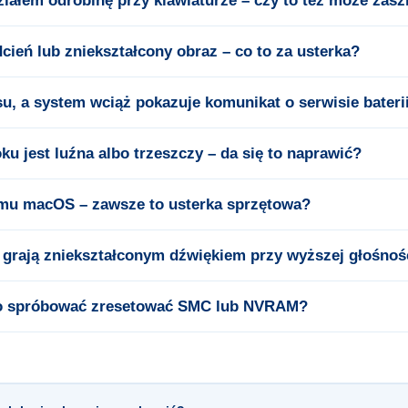
ozlałem odrobinę przy klawiaturze – czy to też może zas
ień lub zniekształcony obraz – co to za usterka?
u, a system wciąż pokazuje komunikat o serwisie bateri
u jest luźna albo trzeszczy – da się to naprawić?
mu macOS – zawsze to usterka sprzętowa?
 grają zniekształconym dźwiękiem przy wyższej głośnoś
to spróbować zresetować SMC lub NVRAM?