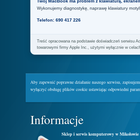
Twój MacBook ma problem z klawiaturą, ekranem
Wykonujemy diagnostykę, naprawę klawiatury motyl
Telefon: 690 417 226
Treść opracowana na podstawie doświadczeń serwisu A
towarowymi firmy Apple Inc., użytymi wyłącznie w celac
Aby zapewnić poprawne działanie naszego serwisu, zapisujem
wyłączyć obsługę plików cookie ustawiając odpowiedni parame
Informacje
Sklep i serwis komputerowy w Mikołowie