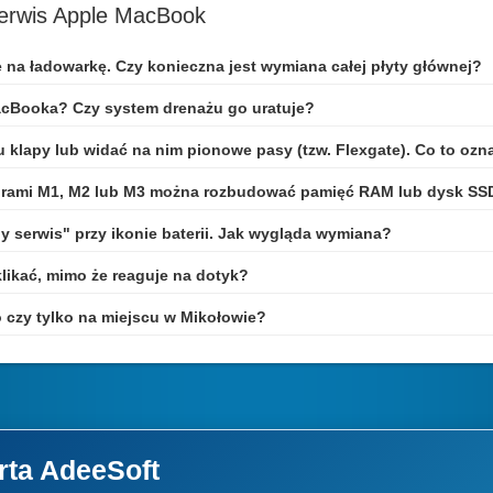
serwis Apple MacBook
e na ładowarkę. Czy konieczna jest wymiana całej płyty głównej?
acBooka? Czy system drenażu go uratuje?
u klapy lub widać na nim pionowe pasy (tzw. Flexgate). Co to ozn
rami M1, M2 lub M3 można rozbudować pamięć RAM lub dysk SS
 serwis" przy ikonie baterii. Jak wygląda wymiana?
klikać, mimo że reaguje na dotyk?
czy tylko na miejscu w Mikołowie?
rta AdeeSoft