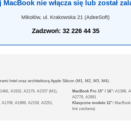
 MacBook nie włącza się lub został za
Mikołów, ul. Krakowska 21 (AdeeSoft)
Zadzwoń: 32 226 44 35
mi Intel oraz architekturą Apple Silicon (M1, M2, M3, M4):
1466, A1932, A2179, A2337 (M1),
MacBook Pro 15" / 16":
A1398, A
A2779, A2991
 A1708, A1989, A2159, A2251,
Klasyczne modele 12":
MacBook R
linii zasilania)