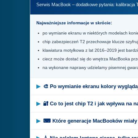
Serwis MacBook – dodatkowe pytania: kalibracja T
Najważniejsze informacje w skrócie:
po wymianie ekranu w niektórych modelach koniec
chip zabezpieczeń T2 przechowuje klucze szyfruj
klawiatura motylkowa z lat 2016–2019 jest bardz
ciecz może dostać się do wnętrza MacBooka przez
na wykonane naprawy udzielamy pisemnej gwaran
🎨 Po wymianie ekranu kolory wyglądają
🔐 Co to jest chip T2 i jak wpływa na
⌨ Które generacje MacBooków miały k