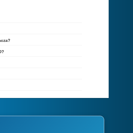
acza?
D?