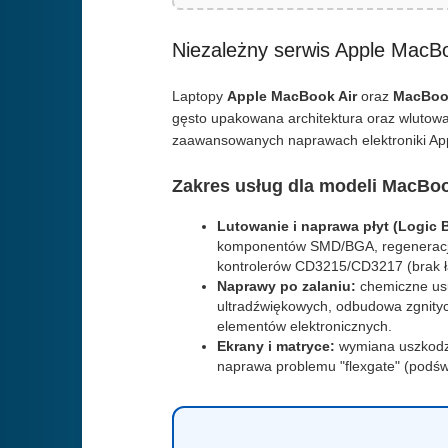
Niezależny serwis Apple MacB
Laptopy
Apple MacBook Air
oraz
MacBoo
gęsto upakowana architektura oraz wlutow
zaawansowanych naprawach elektroniki App
Zakres usług dla modeli MacBo
Lutowanie i naprawa płyt (Logic 
komponentów SMD/BGA, regeneracja 
kontrolerów CD3215/CD3217 (brak 
Naprawy po zalaniu:
chemiczne usu
ultradźwiękowych, odbudowa zgnityc
elementów elektronicznych.
Ekrany i matryce:
wymiana uszkodzo
naprawa problemu "flexgate" (podśw