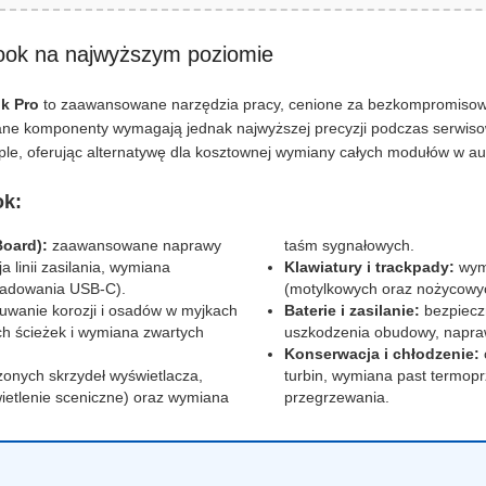
ook na najwyższym poziomie
k Pro
to zaawansowane narzędzia pracy, cenione za bezkompromisową
ane komponenty wymagają jednak najwyższej precyzji podczas serwisow
le, oferując alternatywę dla kosztownej wymiany całych modułów w a
ok:
Board):
zaawansowane naprawy
taśm sygnałowych.
linii zasilania, wymiana
Klawiatury i trackpady:
wymi
ładowania USB-C).
(motylkowych oraz nożycowyc
wanie korozji i osadów w myjkach
Baterie i zasilanie:
bezpieczn
h ścieżek i wymiana zwartych
uszkodzenia obudowy, napra
Konserwacja i chłodzenie:
nych skrzydeł wyświetlacza,
turbin, wymiana past termopr
ietlenie sceniczne) oraz wymiana
przegrzewania.