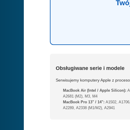
Twój
Obsługiwane serie i modele
Serwisujemy komputery Apple z procesora
MacBook Air (Intel / Apple Silicon):
A
A2681 (M2), M3, M4
MacBook Pro 13" / 14":
A1502, A1706,
A2289, A2338 (M1/M2), A2941