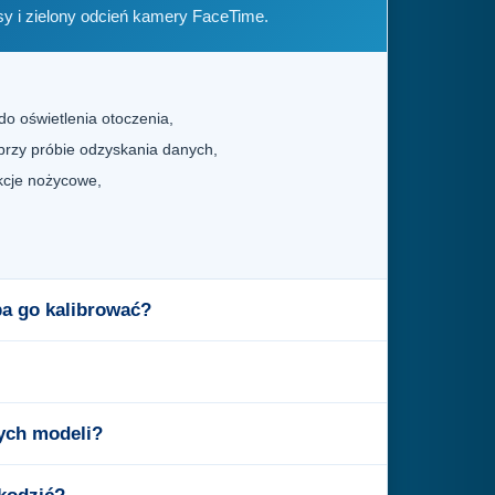
sy i zielony odcień kamery FaceTime.
do oświetlenia otoczenia,
 przy próbie odzyskania danych,
ukcje nożycowe,
eba go kalibrować?
ych modeli?