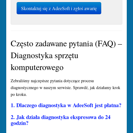
Skontaktuj się z AdeeSoft i zgłoś awarię
Często zadawane pytania (FAQ) –
Diagnostyka sprzętu
komputerowego
Zebraliśmy najczęstsze pytania dotyczące procesu
diagnostycznego w naszym serwisie. Sprawdź, jak działamy krok
po kroku.
1. Dlaczego diagnostyka w AdeeSoft jest płatna?
Rzetelna diagnostyka to nie tylko uruchomienie urządzenia. To
2. Jak działa diagnostyka ekspresowa do 24
skomplikowany proces, który często wymaga całkowitego
godzin?
demontażu laptopa, wykonania pomiarów oscyloskopem i
Diagnostyka ekspresowa to usługa premium dla osób, dla których