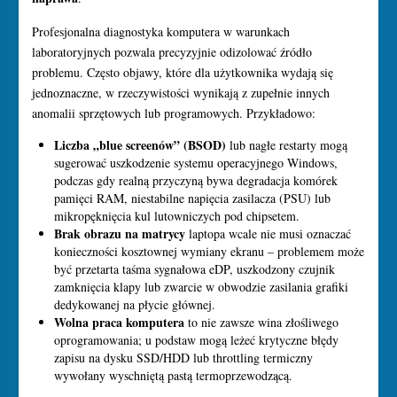
Profesjonalna diagnostyka komputera w warunkach
laboratoryjnych pozwala precyzyjnie odizolować źródło
problemu. Często objawy, które dla użytkownika wydają się
jednoznaczne, w rzeczywistości wynikają z zupełnie innych
anomalii sprzętowych lub programowych. Przykładowo:
Liczba „blue screenów” (BSOD)
lub nagłe restarty mogą
sugerować uszkodzenie systemu operacyjnego Windows,
podczas gdy realną przyczyną bywa degradacja komórek
pamięci RAM, niestabilne napięcia zasilacza (PSU) lub
mikropęknięcia kul lutowniczych pod chipsetem.
Brak obrazu na matrycy
laptopa wcale nie musi oznaczać
konieczności kosztownej wymiany ekranu – problemem może
być przetarta taśma sygnałowa eDP, uszkodzony czujnik
zamknięcia klapy lub zwarcie w obwodzie zasilania grafiki
dedykowanej na płycie głównej.
Wolna praca komputera
to nie zawsze wina złośliwego
oprogramowania; u podstaw mogą leżeć krytyczne błędy
zapisu na dysku SSD/HDD lub throttling termiczny
wywołany wyschniętą pastą termoprzewodzącą.