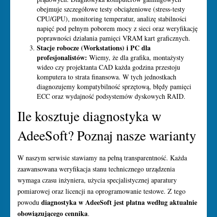
obejmuje szczegółowe testy obciążeniowe (stress-testy
CPU/GPU), monitoring temperatur, analizę stabilności
napięć pod pełnym poborem mocy z sieci oraz weryfikację
poprawności działania pamięci VRAM kart graficznych.
Stacje robocze (Workstations) i PC dla
profesjonalistów:
Wiemy, że dla grafika, montażysty
wideo czy projektanta CAD każda godzina przestoju
komputera to strata finansowa. W tych jednostkach
diagnozujemy kompatybilność sprzętową, błędy pamięci
ECC oraz wydajność podsystemów dyskowych RAID.
Ile kosztuje diagnostyka w
AdeeSoft? Poznaj nasze warianty
W naszym serwisie stawiamy na pełną transparentność. Każda
zaawansowana weryfikacja stanu technicznego urządzenia
wymaga czasu inżyniera, użycia specjalistycznej aparatury
pomiarowej oraz licencji na oprogramowanie testowe. Z tego
diagnostyka w AdeeSoft jest płatna według aktualnie
powodu
obowiązującego cennika
.